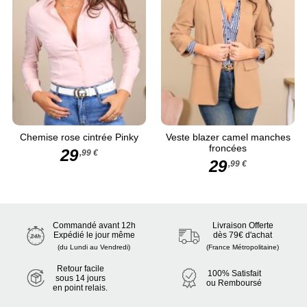
Chemise rose cintrée Pinky
Veste blazer camel manches
froncées
29
,99 €
29
,99 €
Commandé avant 12h
Livraison Offerte
Expédié le jour même
dès 79€ d'achat
(du Lundi au Vendredi)
(France Métropolitaine)
Retour facile
100% Satisfait
sous 14 jours
ou Remboursé
en point relais.