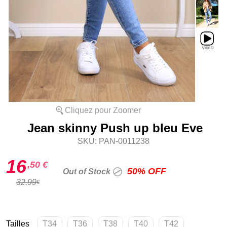
Cliquez pour Zoomer
Jean skinny Push up bleu Eve
SKU: PAN-0011238
16
,50 €
50% OFF
Out of Stock
32.99
€
Tailles
T34
T36
T38
T40
T42