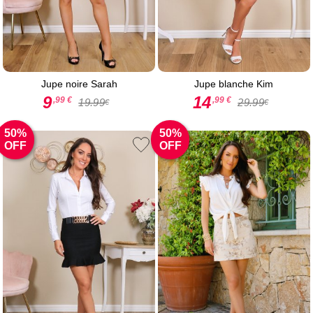
Jupe noire Sarah
Jupe blanche Kim
9
14
,99 €
,99 €
19.99
29.99
€
€
50%
50%
OFF
OFF