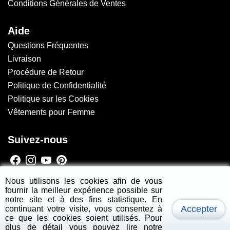
Conditions Générales de Ventes
Aide
Questions Fréquentes
Livraison
Procédure de Retour
Politique de Confidentialité
Politique sur les Cookies
Vêtements pour Femme
Suivez-nous
Newsletter
Nous utilisons les cookies afin de vous
fournir la meilleur expérience possible sur
s'inscrire
notre site et à des fins statistique. En
Accepter
continuant votre visite, vous consentez à
ce que les cookies soient utilisés. Pour
Copyright
2026 - Jennyline - All Rights Reserved.
plus de détail vous pouvez lire notre