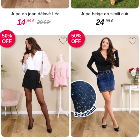
Jupe en jean délavé Léa
Jupe beige en simili cuir
14
24
,99 €
,99 €
29.99
€
50%
50%
OFF
OFF