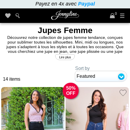
Payez en 4x avec
Paypal
0
Jupes Femme
Découvrez notre collection de jupes femme tendance, conçues
pour sublimer toutes les silhouettes. Mini, midi ou longues, nos
jupes s’adaptent à tous les styles et à toutes les occasions. Que
vous cherchiez une jupe en jean, une jupe plissée ou une jupe
moulante, trouvez la pièce idéale pour mettre en valeur votre
Lire plus
féminité.
Sort by
Featured
14 items
50%
OFF