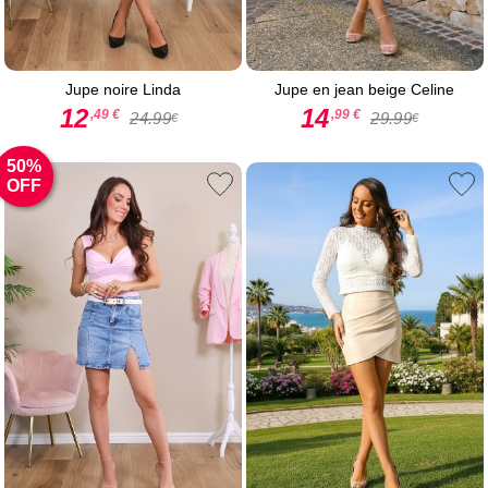
Jupe noire Linda
Jupe en jean beige Celine
12
14
,49 €
,99 €
24.99
29.99
€
€
50%
OFF