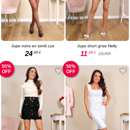
Jupe noire en simili cuir
Jupe short grise Nelly
24
11
,99 €
,49 €
22.99
€
50%
50%
OFF
OFF