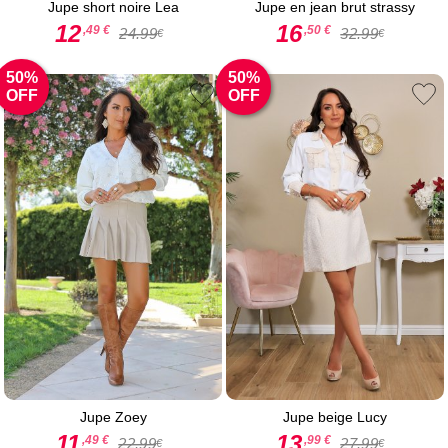
Jupe short noire Lea
Jupe en jean brut strassy
12
16
,49 €
,50 €
24.99
32.99
€
€
50%
50%
OFF
OFF
Jupe Zoey
Jupe beige Lucy
11
13
,49 €
,99 €
22.99
27.99
€
€