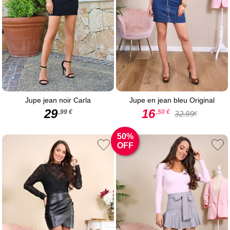
Jupe jean noir Carla
Jupe en jean bleu Original
29
16
,99 €
,50 €
32.99
€
50%
OFF