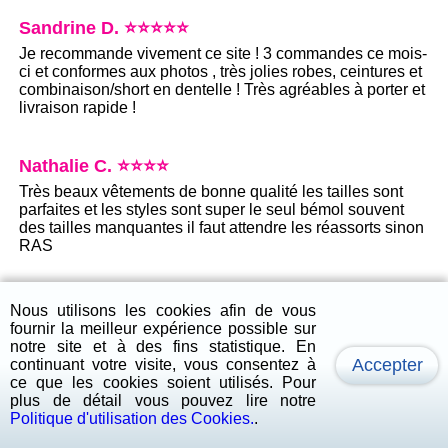
Sandrine D. ⭐⭐⭐⭐⭐
Je recommande vivement ce site ! 3 commandes ce mois-
ci et conformes aux photos , très jolies robes, ceintures et
combinaison/short en dentelle ! Très agréables à porter et
livraison rapide !
Nathalie C. ⭐⭐⭐⭐
Très beaux vêtements de bonne qualité les tailles sont
parfaites et les styles sont super le seul bémol souvent
des tailles manquantes il faut attendre les réassorts sinon
RAS
Elodie T. ⭐⭐⭐⭐⭐
Nous utilisons les cookies afin de vous
fournir la meilleur expérience possible sur
Très professionnelle , mon colis avait du retard , et elle a
notre site et à des fins statistique. En
pu me donner tout les retours et à pris le temps de me
Accepter
continuant votre visite, vous consentez à
répondre réactivement . Le suivie est top ! Les habits
ce que les cookies soient utilisés. Pour
taillent bien , et de bonne qualité.
plus de détail vous pouvez lire notre
Je recommande !!
Politique d'utilisation des Cookies.
.