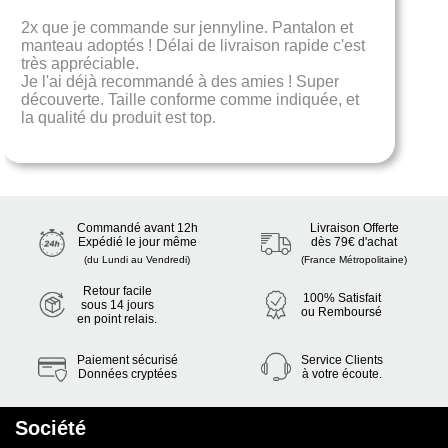
Une belle boutique avec de beaux articles, un
personnel très gentil avec un écoute auprès de
leurs clientèle au top .je recommande fortement
cette boutique.
Commandé avant 12h
Livraison Offerte
Expédié le jour même
dès 79€ d'achat
(du Lundi au Vendredi)
(France Métropolitaine)
Retour facile
100% Satisfait
sous 14 jours
ou Remboursé
en point relais.
Paiement sécurisé
Service Clients
Données cryptées
à votre écoute.
Société
Avis Jennyline
Nous contacter