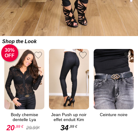
Shop the Look
30%
OFF
Body chemise
Jean Push up noir
Ceinture noire
dentelle Lya
effet enduit Kim
20
34
,99 €
,99 €
29.99
€