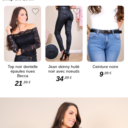
Top noir dentelle
Jean skinny huilé
Ceinture noire
épaules nues
noir avec noeuds
9
,99 €
Becca
34
,99 €
21
,99 €