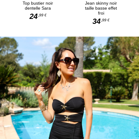
Top bustier noir
Jean skinny noir
dentelle Sara
taille basse effet
froi
24
,99 €
34
,99 €