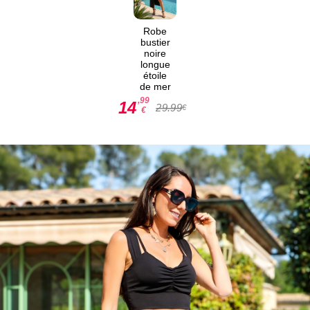
Robe
bustier
noire
longue
étoile
de mer
,99
14
29.99
€
€