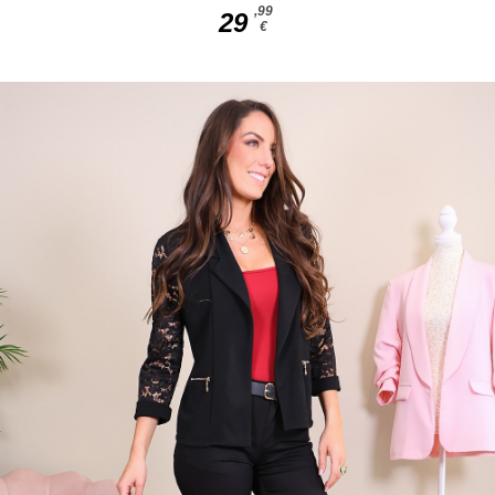
,99
29
€