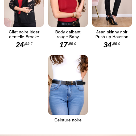
Gilet noire léger
Body galbant
Jean skinny noir
dentelle Brooke
rouge Baby
Push up Houston
24
17
34
,99 €
,99 €
,99 €
Ceinture noire