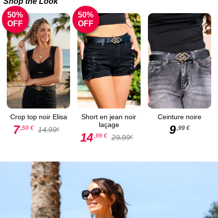
Shop the Look
50%
50%
OFF
OFF
Crop top noir Elisa
Short en jean noir
Ceinture noire
laçage
7
9
,50 €
,99 €
14.99
€
14
,99 €
29.99
€