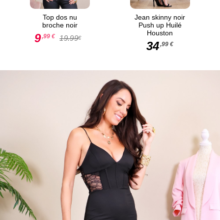
Top dos nu
Jean skinny noir
broche noir
Push up Huilé
Houston
9
,99 €
19.99
€
34
,99 €