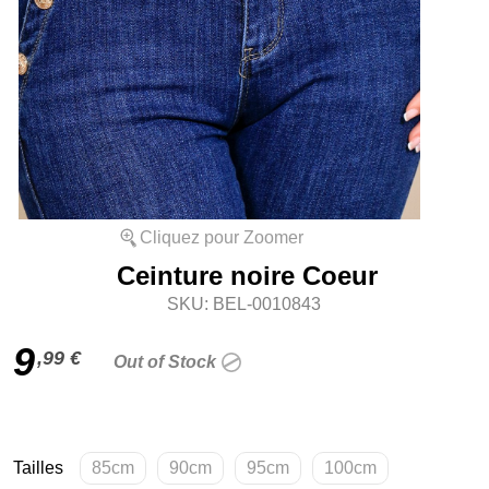
Cliquez pour Zoomer
Ceinture noire Coeur
SKU: BEL-0010843
9
,99 €
Out of Stock
Tailles
85cm
90cm
95cm
100cm