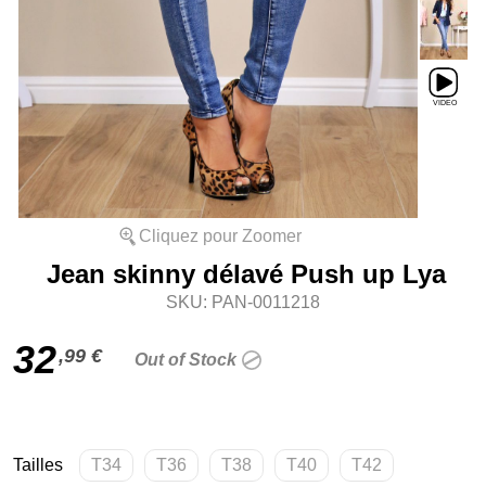
Cliquez pour Zoomer
Jean skinny délavé Push up Lya
SKU: PAN-0011218
32
,99 €
Out of Stock
Tailles
T34
T36
T38
T40
T42